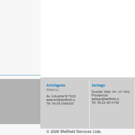
Antofagasta
Santiago
(M
atriz
)
Guardia Vieja 181, of 1402,
Providencia
Av. Industrial N°7525.
wslstgo@wellfield.cl
,
wslantof@wellfield.cl
,
Tel: 56-22-4810738
Tel: 56-55-2566333
© 2026 Wellfield Services Ltda.