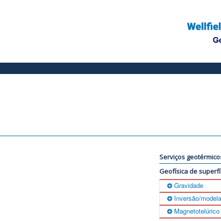
Serviços geotérmico
Geofísica de superfí
Gravidade
Inversão/modela
O método geofísic
Magnetotelúrico
de gravidade na sup
Inversão 3D e Mod